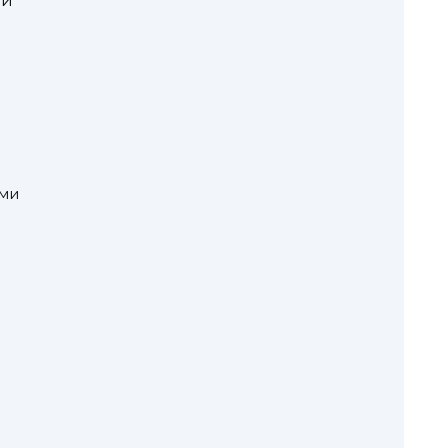
ой
м
ми
я