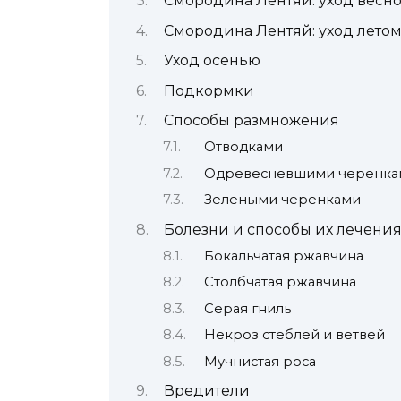
Смородина Лентяй: уход весн
Смородина Лентяй: уход лето
Уход осенью
Подкормки
Способы размножения
Отводками
Одревесневшими черенка
Зелеными черенками
Болезни и способы их лечени
Бокальчатая ржавчина
Столбчатая ржавчина
Серая гниль
Некроз стеблей и ветвей
Мучнистая роса
Вредители