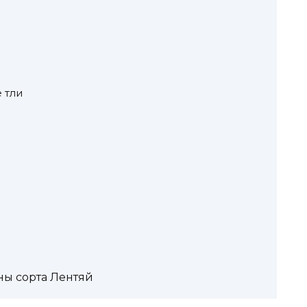
 тли
ы сорта Лентяй