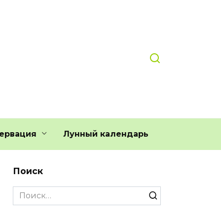
ервация
Лунный календарь
Поиск
Search
for: