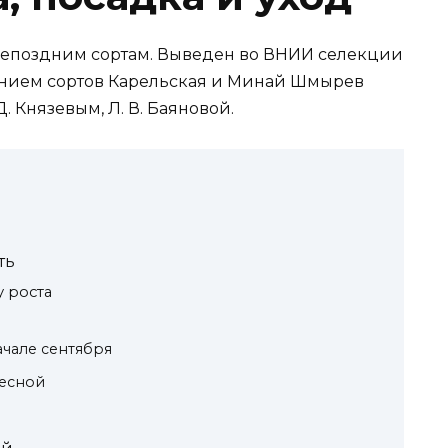
непоздним сортам. Выведен во ВНИИ селекции
анием сортов Карельская и Минай Шмырев
. Князевым, Л. В. Баяновой.
ть
у роста
ачале сентября
есной