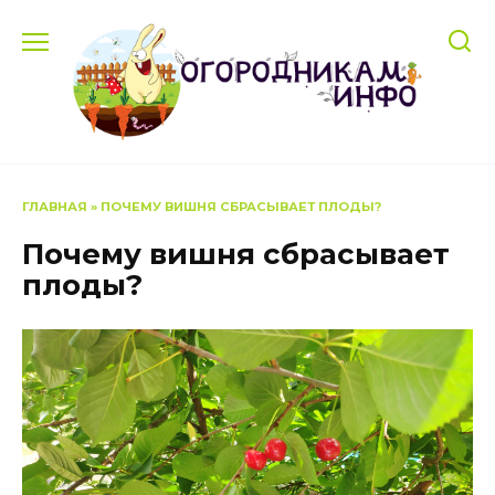
Перейти
к
содержанию
ГЛАВНАЯ
»
ПОЧЕМУ ВИШНЯ СБРАСЫВАЕТ ПЛОДЫ?
Почему вишня сбрасывает
плоды?