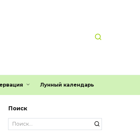
ервация
Лунный календарь
Поиск
Search
for: