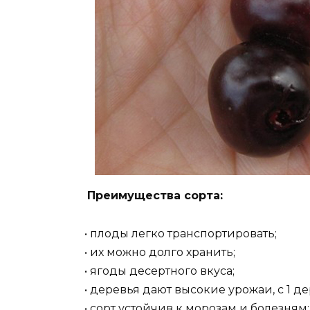
Преимущества сорта:
• плоды легко транспортировать;
• их можно долго хранить;
• ягоды десертного вкуса;
• деревья дают высокие урожаи, с 1 де
• сорт устойчив к морозам и болезням;