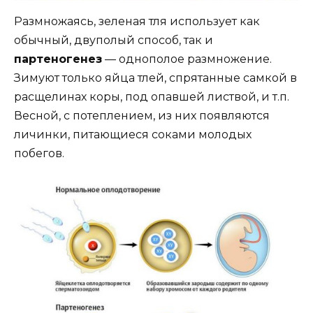
Размножаясь, зеленая тля использует как
обычный, двуполый способ, так и
партеногенез
— однополое размножение.
Зимуют только яйца тлей, спрятанные самкой в
расщелинах коры, под опавшей листвой, и т.п.
Весной, с потеплением, из них появляются
личинки, питающиеся соками молодых
побегов.