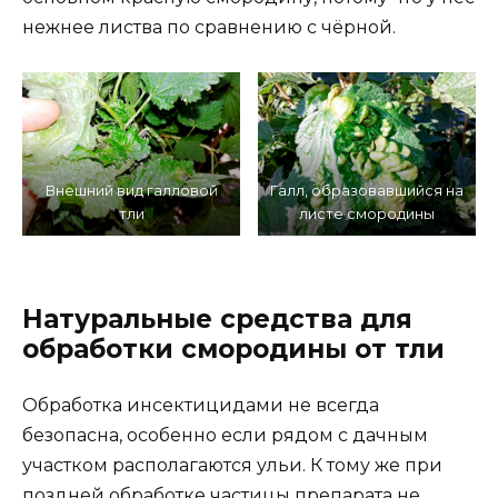
нежнее листва по сравнению с чёрной.
Внешний вид галловой
Галл, образовавшийся на
тли
листе смородины
Натуральные средства для
обработки смородины от тли
Обработка инсектицидами не всегда
безопасна, особенно если рядом с дачным
участком располагаются ульи. К тому же при
поздней обработке частицы препарата не