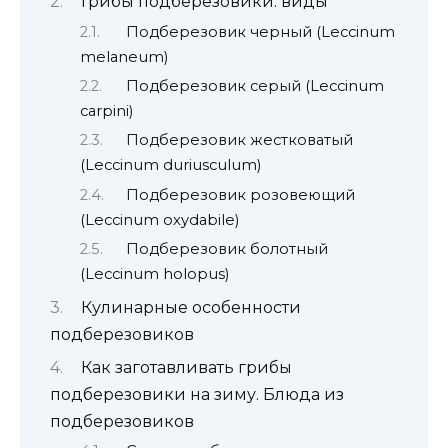
Грибы подберезовики: виды
Подберезовик черный (Leccinum
melaneum)
Подберезовик серый (Leccinum
carpini)
Подберезовик жестковатый
(Leccinum duriusculum)
Подберезовик розовеющий
(Leccinum oxydabile)
Подберезовик болотный
(Lеccinum hоlopus)
Кулинарные особенности
подберезовиков
Как заготавливать грибы
подберезовики на зиму. Блюда из
подберезовиков