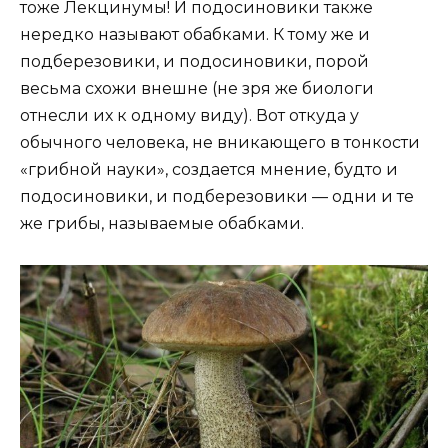
тоже Лекцинумы! И подосиновики также
нередко называют обабками. К тому же и
подберезовики, и подосиновики, порой
весьма схожи внешне (не зря же биологи
отнесли их к одному виду). Вот откуда у
обычного человека, не вникающего в тонкости
«грибной науки», создается мнение, будто и
подосиновики, и подберезовики — одни и те
же грибы, называемые обабками.