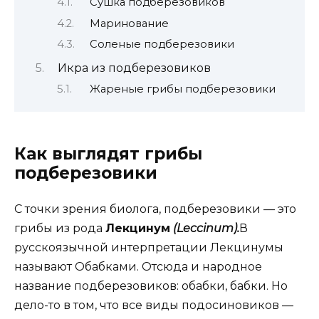
Сушка подберезовиков
Маринование
Соленые подберезовики
Икра из подберезовиков
Жареные грибы подберезовики
Как выглядят грибы
подберезовики
С точки зрения биолога, подберезовики — это
грибы из рода
Лекцинум
(Leccinum)
.
В
русскоязычной интерпретации Лекцинумы
называют Обабками. Отсюда и народное
название подберезовиков: обабки, бабки. Но
дело-то в том, что все виды подосиновиков —