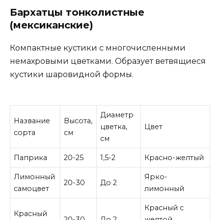
Бархатцы тонколистные
(мексиканские)
Компактные кустики с многочисленными
немахровыми цветками. Образует ветвящиеся
кустики шаровидной формы.
Диаметр
Название
Высота,
цветка,
Цвет
сорта
см
см
Паприка
20-25
1,5-2
Красно-желтый
Лимонный
Ярко-
20-30
До 2
самоцвет
лимонный
Красный с
Красный
20-30
До 2
желтой