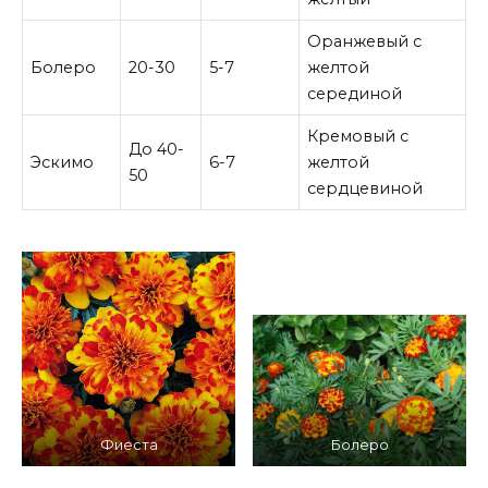
Оранжевый с
Болеро
20-30
5-7
желтой
серединой
Кремовый с
До 40-
Эскимо
6-7
желтой
50
сердцевиной
Фиеста
Болеро