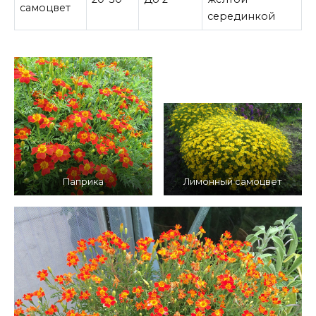
самоцвет
серединкой
Паприка
Лимонный самоцвет