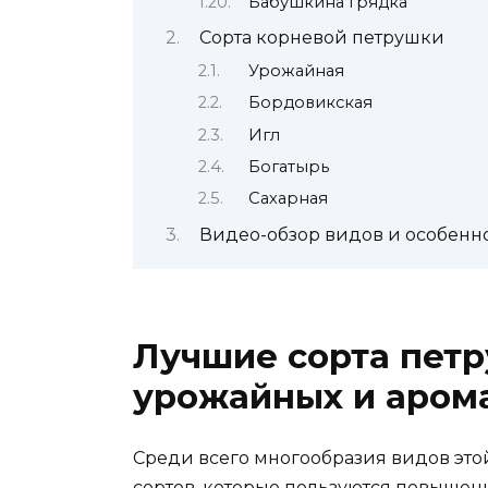
Бабушкина грядка
Сорта корневой петрушки
Урожайная
Бордовикская
Игл
Богатырь
Сахарная
Видео-обзор видов и особенн
Лучшие сорта пет
урожайных и аром
Среди всего многообразия видов это
сортов, которые пользуются повышен