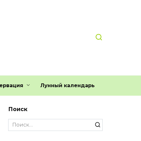
ервация
Лунный календарь
Поиск
Search
for: