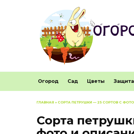
Перейти
к
содержанию
Огород
Сад
Цветы
Защита
ГЛАВНАЯ
»
СОРТА ПЕТРУШКИ — 25 СОРТОВ С ФОТ
Сорта петрушки
фото и описан