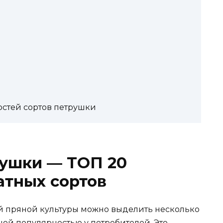
остей сортов петрушки
рушки — ТОП 20
атных сортов
й пряной культуры можно выделить несколько
ной популярностью у потребителей. Это