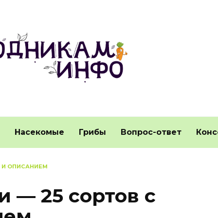
Насекомые
Грибы
Вопрос-ответ
Конс
О И ОПИСАНИЕМ
 — 25 сортов с
ием