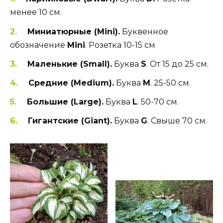
менее 10 см.
Миниатюрные (Mini).
Буквенное
обозначение
Mini
. Розетка 10-15 см
Маленькие (Small).
Буква
S
. От 15 до 25 см.
Средние (Medium).
Буква
М
. 25-50 см.
Большие (Large).
Буква
L
. 50-70 см.
Гигантские (Giant).
Буква
G
. Свыше 70 см.