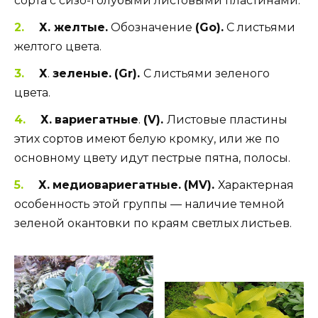
сорта с сизо-голубыми листовыми пластинами.
Х. желтые.
Обозначение
(
Go
).
С листьями
желтого цвета.
Х
.
зеленые.
(
Gr
).
С листьями зеленого
цвета.
Х.
вариегатные
.
(
V
).
Листовые пластины
этих сортов имеют белую кромку, или же по
основному цвету идут пестрые пятна, полосы.
Х.
медиовариегатные.
(
MV
).
Характерная
особенность этой группы — наличие темной
зеленой окантовки по краям светлых листьев.