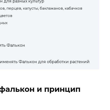
н для разных культур
ов, перцев, капусты, баклажанов, кабачков
цветов
дных
ить Фалькон
рименять Фалькон для обработки растений
 фалькон и принцип