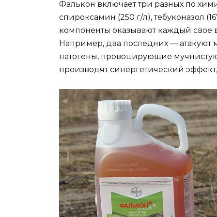
Фалькон включает три разных по хим
спироксамин (250 г/л), тебуконазол (1
компоненты оказывают каждый свое в
Например, два последних — атакуют 
патогены, провоцирующие мучнистую 
производят синергетический эффект, 