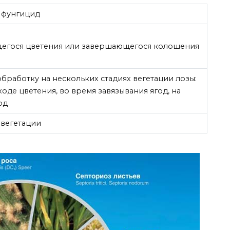
ь фунгицид
егося цветения или завершающегося колошения
работку на нескольких стадиях вегетации лозы:
ходе цветения, во время завязывания ягод, на
од
 вегетации