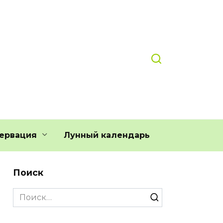
ервация
Лунный календарь
Поиск
Search
for: