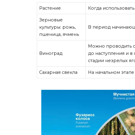
Растение
Когда использоват
Зерновые
культуры: рожь,
В период начинающ
пшеница, ячмень
Можно проводить об
Виноград
до наступления и в 
стадии незрелых яг
Сахарная свекла
На начальном этапе