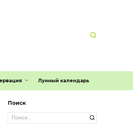
ервация
Лунный календарь
Поиск
Search
for: