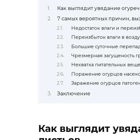
Как выглядит увядание огуреч
7 самых вероятных причин, вы
Недостаток влаги и переиз
Переизбыток влаги в возду
Большие суточные перепа
Чрезмерная загущеность г
Нехватка питательных веще
Поражение огурцов насек
Заражение огурцов патоге
Заключение
Как выглядит увяд
листьев