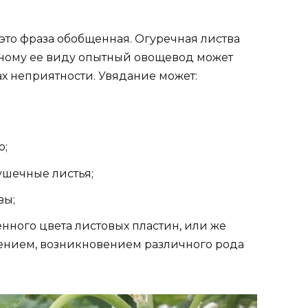
 это фраза обобщенная. Огуречная листва
одному ее виду опытный овощевод может
х неприятности. Увядание может:
о;
ушечные листья;
вы;
нного цвета листовых пластин, или же
рением, возникновением различного рода