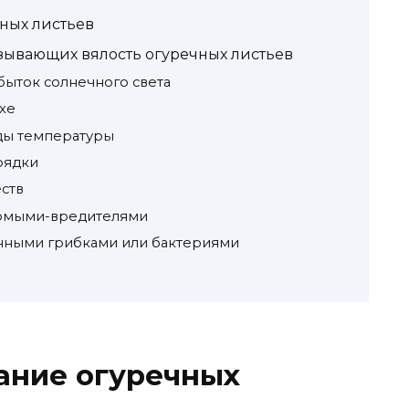
ных листьев
зывающих вялость огуречных листьев
быток солнечного света
хе
ды температуры
рядки
ств
омыми-вредителями
нными грибками или бактериями
ание огуречных