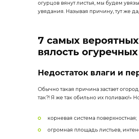
огурцов вянут листья, мы будем увяз
увядания. Называя причину, тут же да
7 самых вероятны
вялость огуречных
Недостаток влаги и пе
Обычно такая причина застает огород
так?! Я же так обильно их поливаю!» Но
корневая система поверхностная;
огромная площадь листьев, интен