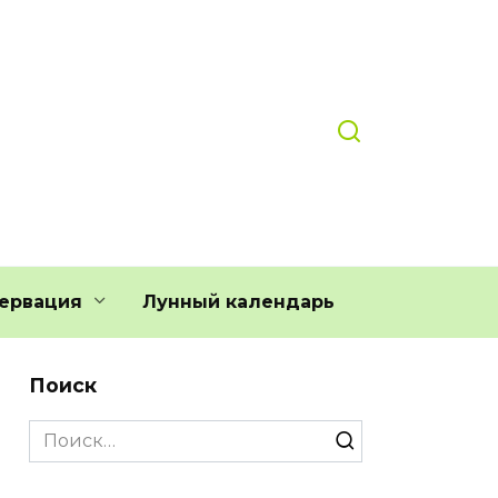
ервация
Лунный календарь
Поиск
Search
for: