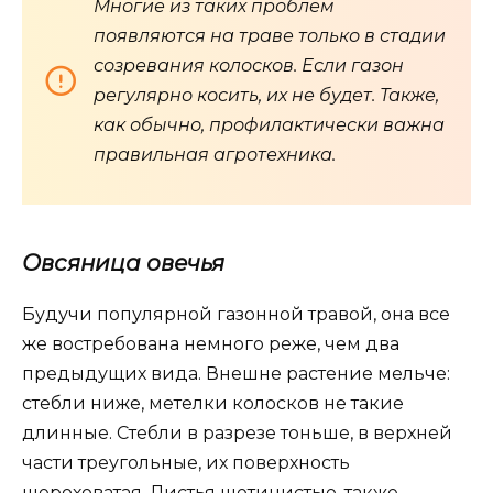
Многие из таких проблем
появляются на траве только в стадии
созревания колосков. Если газон
регулярно косить, их не будет. Также,
как обычно, профилактически важна
правильная агротехника.
Овсяница
овечья
Будучи популярной газонной травой, она все
же востребована немного реже, чем два
предыдущих вида. Внешне растение мельче:
стебли ниже, метелки колосков не такие
длинные. Стебли в разрезе тоньше, в верхней
части треугольные, их поверхность
шероховатая. Листья щетинистые, также