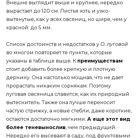
Внешне выглядит выше и крупнее, нередко
вырастает до 120 см. Листья хоть и узко-
вытянутые, как у всех овсяниц, но шире, чем у
красной: до 5 мм.
Список достоинств и недостатков у
О. луговой
во многом повторяет те пункты, которые
указаны в таблице выше. К
преимуществам
стоит добавить более крепкую и плотную
дернину. Она настолько мощная, что не дает
прорастать никаким сорнякам. Поэтому
луговая овсяница славится, как их природный
вытеснитель. Также она лучше переносит
частую стрижку, а новые стебли, даже короткие,
остаются достаточно мягкими.
А еще этот вид
более теневынослив
, чем предыдущий.
Нередко его высевают в саду, под фруктовыми