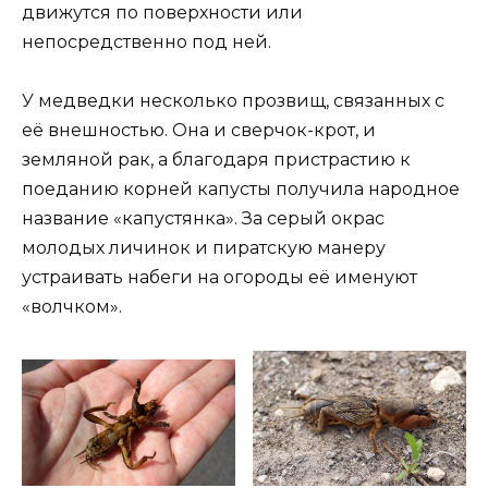
движутся по поверхности или
непосредственно под ней.
У медведки несколько прозвищ, связанных с
её внешностью. Она и сверчок-крот, и
земляной рак, а благодаря пристрастию к
поеданию корней капусты получила народное
название «капустянка». За серый окрас
молодых личинок и пиратскую манеру
устраивать набеги на огороды её именуют
«волчком».