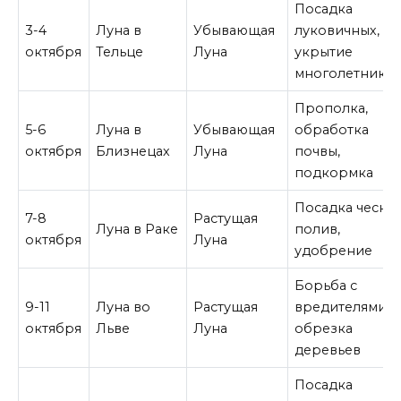
Посадка
3-4
Луна в
Убывающая
луковичных,
октября
Тельце
Луна
укрытие
многолетнико
Прополка,
5-6
Луна в
Убывающая
обработка
октября
Близнецах
Луна
почвы,
подкормка
Посадка чеснок
7-8
Растущая
Луна в Раке
полив,
октября
Луна
удобрение
Борьба с
9-11
Луна во
Растущая
вредителями,
октября
Льве
Луна
обрезка
деревьев
Посадка