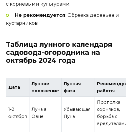
с корневыми культурами.
Не рекомендуется
: Обрезка деревьев и
кустарников.
Таблица лунного календаря
садовода-огородника на
октябрь 2024 года
Лунное
Лунная
Рекомендуем
Дата
положение
фаза
работы
Прополка
1-2
Луна в
Убывающая
сорняков,
октября
Овне
Луна
борьба с
вредителями