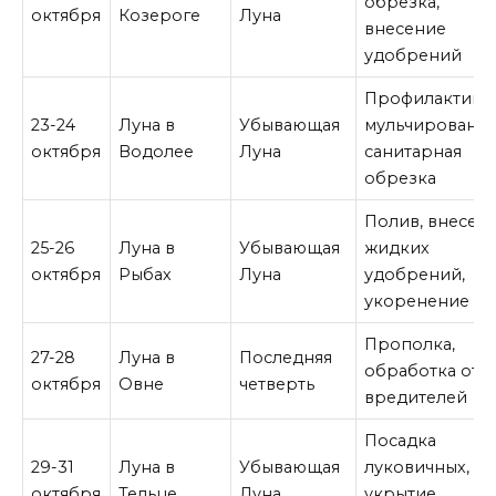
обрезка,
октября
Козероге
Луна
внесение
удобрений
Профилактика,
23-24
Луна в
Убывающая
мульчирование
октября
Водолее
Луна
санитарная
обрезка
Полив, внесен
25-26
Луна в
Убывающая
жидких
октября
Рыбах
Луна
удобрений,
укоренение
Прополка,
27-28
Луна в
Последняя
обработка от
октября
Овне
четверть
вредителей
Посадка
29-31
Луна в
Убывающая
луковичных,
октября
Тельце
Луна
укрытие