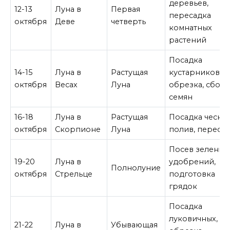
деревьев,
12-13
Луна в
Первая
пересадка
октября
Деве
четверть
комнатных
растений
Посадка
14-15
Луна в
Растущая
кустарников,
октября
Весах
Луна
обрезка, сбор
семян
16-18
Луна в
Растущая
Посадка чеснок
октября
Скорпионе
Луна
полив, переса
Посев зеленых
19-20
Луна в
удобрений,
Полнолуние
октября
Стрельце
подготовка
грядок
Посадка
луковичных,
21-22
Луна в
Убывающая