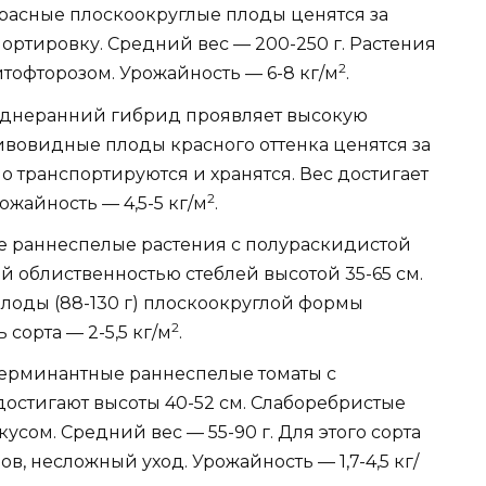
. Красные плоскоокруглые плоды ценятся за
ортировку. Средний вес — 200-250 г. Растения
2
тофторозом. Урожайность — 6-8 кг/м
.
еднеранний гибрид проявляет высокую
ивовидные плоды красного оттенка ценятся за
 транспортируются и хранятся. Вес достигает
2
рожайность — 4,5-5 кг/м
.
е раннеспелые растения с полураскидистой
 облиственностью стеблей высотой 35-65 см.
оды (88-130 г) плоскоокруглой формы
2
сорта — 2-5,5 кг/м
.
терминантные раннеспелые томаты с
остигают высоты 40-52 см. Слаборебристые
сом. Средний вес — 55-90 г. Для этого сорта
, несложный уход. Урожайность — 1,7-4,5 кг/