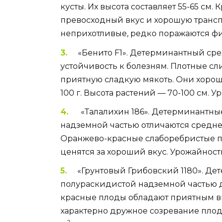
кусты. Их высота составляет 55-65 см
превосходный вкус и хорошую трансп
неприхотливые, редко поражаются фи
«Бенито F1». Детерминантный ср
устойчивость к болезням. Плотные сл
приятную сладкую мякоть. Они хорошо
100 г. Высота растений — 70-100 см. У
«Талалихин 186». Детерминантны
надземной частью отличаются средней
Оранжево-красные слаборебристые пл
ценятся за хороший вкус. Урожайность 
«Грунтовый Грибовский 1180». Де
полураскидистой надземной частью д
красные плоды обладают приятным вку
характерно дружное созревание плодов
2