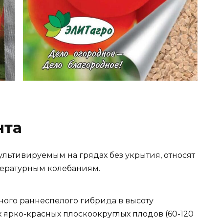
нта
ультивируемым на грядах без укрытия, относят
мпературным колебаниям.
тного раннеспелого гибрида в высоту
х ярко-красных плоскоокруглых плодов (60-120