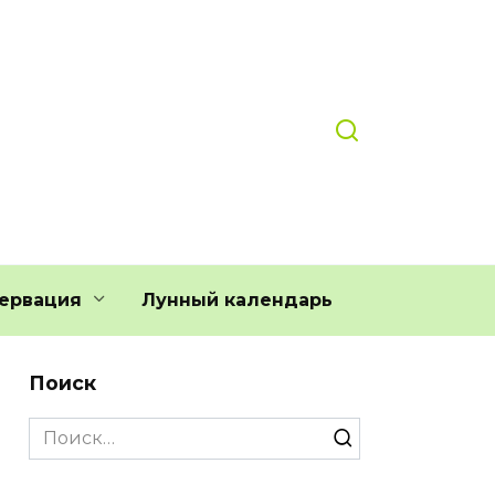
ервация
Лунный календарь
Поиск
Search
for: