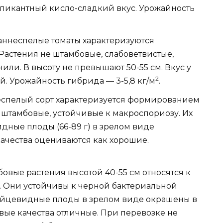
а пикантный кисло-сладкий вкус. Урожайность
аннеспелые томаты характеризуются
Растения не штамбовые, слабоветвистые,
ли. В высоту не превышают 50-55 см. Вкус у
2
й. Урожайность гибрида — 3-5,8 кг/м
.
еспелый сорт характеризуется формированием
е штамбовые, устойчивые к макроспориозу. Их
идные плоды (66-89 г) в зрелом виде
качества оцениваются как хорошие.
овые растения высотой 40-55 см относятся к
. Они устойчивы к черной бактериальной
 яйцевидные плоды в зрелом виде окрашены в
совые качества отличные. При перевозке не