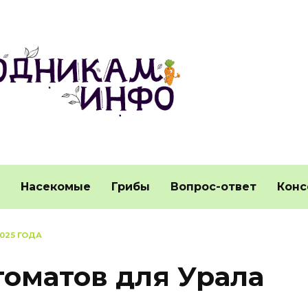
Насекомые
Грибы
Вопрос-ответ
Конс
025 ГОДА
томатов для Урала