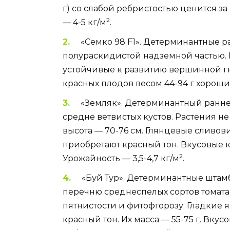
г) со слабой ребристостью ценится з
2
— 4-5 кг/м
.
«Семко 98 F1». Детерминантные р
полураскидистой надземной частью. 
устойчивые к развитию вершинной гни
красных плодов весом 44-94 г хороши
«Земляк». Детерминантный ранн
средне ветвистых кустов. Растения н
высота — 70-76 см. Глянцевые сливов
приобретают красный тон. Вкусовые 
2
Урожайность — 3,5-4,7 кг/м
.
«Буй Тур». Детерминантные штамб
перечню среднеспелых сортов томата
пятнистости и фитофторозу. Гладкие
красный тон. Их масса — 55-75 г. Вку