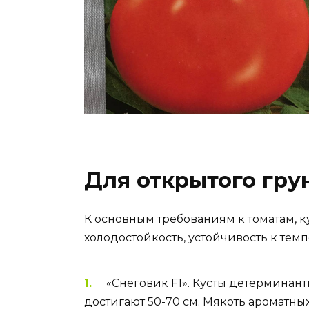
Для открытого гру
К основным требованиям к томатам, к
холодостойкость, устойчивость к те
«Снеговик F1». Кусты детерминан
достигают 50-70 см. Мякоть ароматны