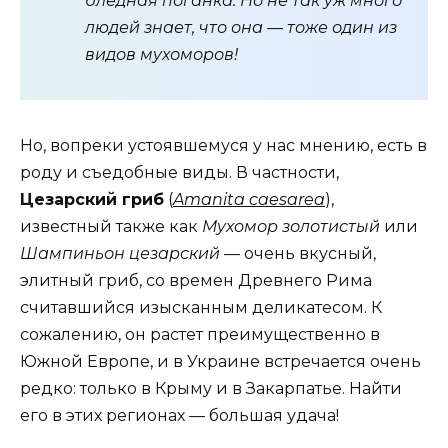
бледная поганка. Но не так уж много
людей знает, что она — тоже один из
видов мухоморов!
Но, вопреки устоявшемуся у нас мнению, есть в
роду и съедобные виды. В частности,
Цезарский гриб
(
Amanita caesarea
),
известный также как
Мухомор золотистый
или
Шампиньон цезарский
— очень вкусный,
элитный гриб, со времен Древнего Рима
считавшийся изысканным деликатесом. К
сожалению, он растет преимущественно в
Южной Европе, и в Украине встречается очень
редко: только в Крыму и в Закарпатье. Найти
его в этих регионах — большая удача!