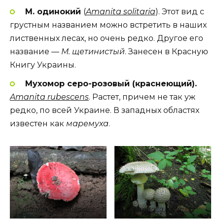
М. одинокий
(
Amanita solitaria
). Этот вид с
грустным названием можно встретить в наших
лиственных лесах, но очень редко. Другое его
название —
М. щетинистый
. Занесен в Красную
Книгу Украины.
Мухомор серо-розовый (краснеющий).
Amanita rubescens
. Растет, причем не так уж
редко, по всей Украине. В западных областях
известен как
маремуха
.
Amanita caesareoides
Amanita solitaria