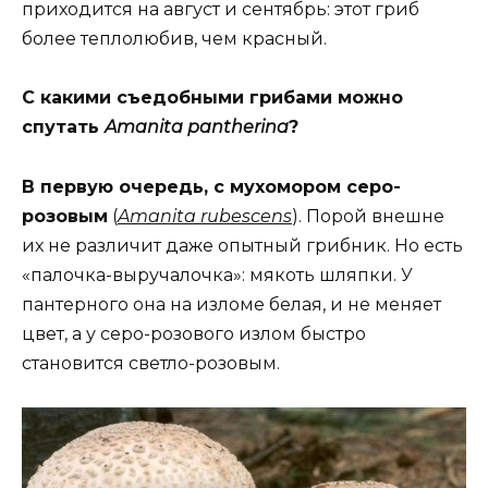
приходится на август и сентябрь: этот гриб
более теплолюбив, чем красный.
С какими съедобными грибами можно
спутать
Amanita pantherina
?
В первую очередь, с мухомором серо-
розовым
(
Amanita rubescens
). Порой внешне
их не различит даже опытный грибник. Но есть
«палочка-выручалочка»: мякоть шляпки. У
пантерного она на изломе белая, и не меняет
цвет, а у серо-розового излом быстро
становится светло-розовым.