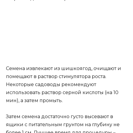
возможно семенами. Однако это трудоемкий и
длительный процесс, не гарантирующий
получение качеств материнской культуры.
Кроме того, семена казацкого можжевельника
не отличаются высокой всхожестью. Поэтому
садоводами он применяется крайне редко.
Семена, которые потенциально возможно
использовать для размножения, созревают на
хвойниках старше пятилетнего возраста на
второй год после их образования.