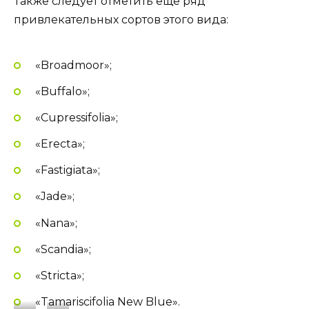
Мас
Хикси
Хикси
Тамарисцифолия
Также следует отметить еще ряд
привлекательных сортов этого вида:
«Broadmoor»;
«Buffalo»;