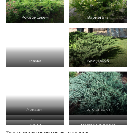
Рокери джем
Вариегата
Глаука
Блю Дануб
Аркадия
Блю спаркл