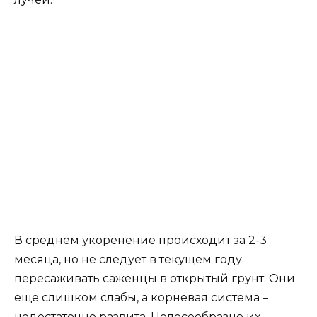
поливают стимуляторами («Гетероауксин»,
«Эпин», «Гумат натрия» и т.д.). Главное условие
содержания черенков – высокая влажность
воздуха. При этом подходящим вариантом
размещения является теплица. Температура на
начальном этапе не должна превышать 17-19°С,
а после распускания почек ее следует
повысить до 23-25°С. Также им требуется
регулярный полив и опрыскивание. Не
допускается попадание прямых солнечных
лучей.