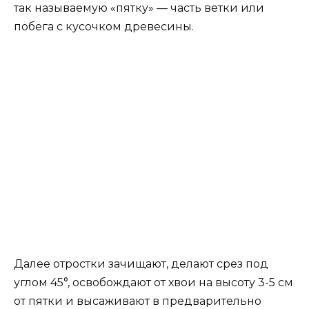
размножения, пользующийся популярностью у
садоводов. Лучшее время для этого процесса –
пасмурные весенние дни. Исходным
материалом для черенков служит верхняя
часть полуодревесневших побегов с
горизонтальным направлением роста.
Для отделения черенков длиной не более 12-15
см следует пользоваться
продезинфицированным и острым садовым
инструментом. При отрезании важно сохранить
так называемую «пятку» — часть ветки или
побега с кусочком древесины.