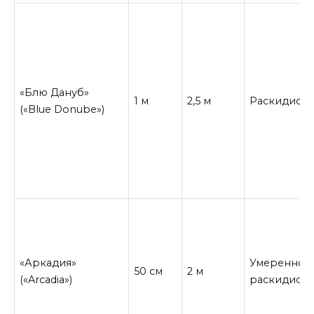
«Блю Дануб»
1 м
2,5 м
Раскидист
(«Blue Donube»)
«Аркадия»
Умеренно
50 см
2 м
(«Arcadia»)
раскидист