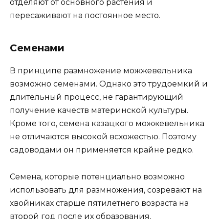
В среднем срок укоренения отводков
достаточно длинный и может составить от
полугода до года. Образование новых
вертикальных побегов и их хороший рост –
основной признак успешного формирования
корневой системы. После этого отводки
отделяют от основного растения и
пересаживают на постоянное место.
Семенами
В принципе размножение можжевельника