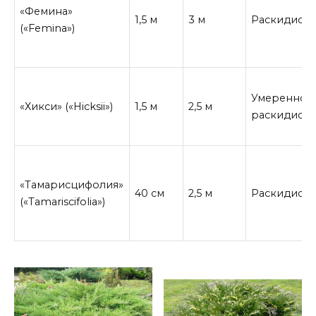
«Фемина»
1,5 м
3 м
Раскидист
(«Femina»)
Умеренно
«Хикси» («Hicksii»)
1,5 м
2,5 м
раскидист
«Тамарисцифолия»
40 см
2,5 м
Раскидист
(«Tamariscifolia»)