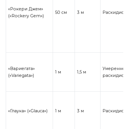
«Рокери Джем»
50 см
3 м
Раскидист
(«Rockery Gem»)
«Вариегата»
Умеренно
1 м
1,5 м
(«Variegata»)
раскидист
«Глаука» («Glauca»)
1 м
3 м
Раскидист