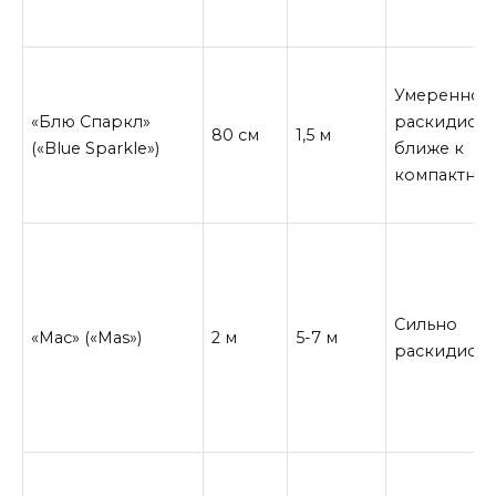
Умеренно
«Блю Спаркл»
раскидисты
80 см
1,5 м
(«Blue Sparkle»)
ближе к
компактно
Сильно
«Мас» («Mas»)
2 м
5-7 м
раскидист