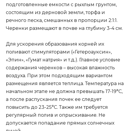
Далее отростки зачищают, делают срез под
углом 45°, освобождают от хвои на высоту 3-5 см
от пятки и высаживают в предварительно
подготовленные емкости с рыхлым грунтом,
состоящим из дерновой земли, торфа и
речного песка, смешанных в пропорции 2:1:1.
Черенки размещают в почве на глубину 3-4 см.
Для ускорения образования корней их