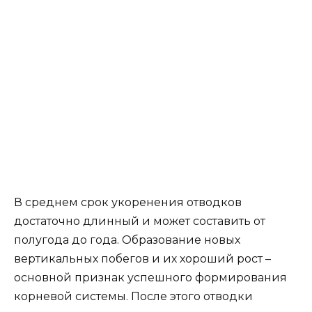
одревеснеть. Предварительно участок, где
предполагается получение отводков,
вскапывают, добавляют торф и речной песок, а
также поливают. Выбранные ветки очищают от
хвои на высоту 15-20 см от их основания,
прижимают к земле, закрепляют в таком
положении и слегка присыпают грунтом. Их
периодически поливают и окучивают.