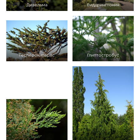
Дизельма
Виддрингтония
Гесперокипарис
Глиптостробус