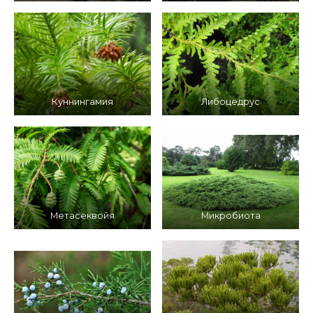
Куннингамия
Либоцедрус
Метасеквойя
Микробиота