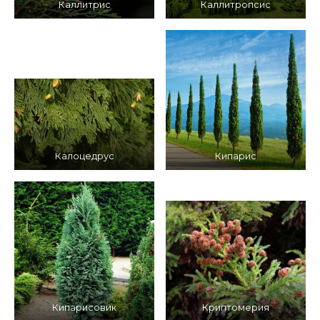
Каллитрис
Каллитропсис
Калоцедрус
Кипарис
Кипарисовик
Криптомерия