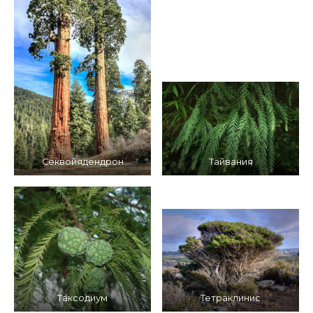
Секвойядендрон
Тайвания
Таксодиум
Тетраклинис