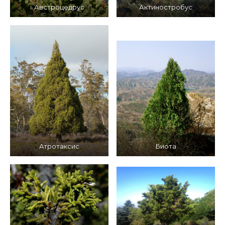
Австроцедруc
Актиностробус
Атротаксис
Биота