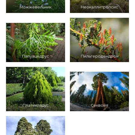
Можжевельник
Неокаллитропсис
Папуацедрус
Пильгеродендрон
Платикладус
Секвойя