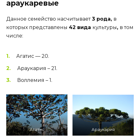
араукаревые
Данное семейство насчитывает
3 рода,
в
которых представлены
42 вида
культуры
,
в том
числе:
Агатис — 20.
Араукария – 21.
Воллемия – 1.
Агатис
Араукария