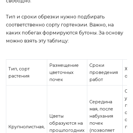
свободно.
Тип и сроки обрезки нужно подбирать
соответственно сорту гортензии. Важно, на
каких побегах формируются бутоны. За основу
можно взять эту таблицу:
Размещение
Сроки
Тип, сорт
Хар
цветочных
проведения
растения
об
почек
работ
Ост
уда
Середина
пр
мая, после
соц
Цветы
набухания
со
образуются на
почек
Крупнолистная,
поч
прошлогодних
(позволяет