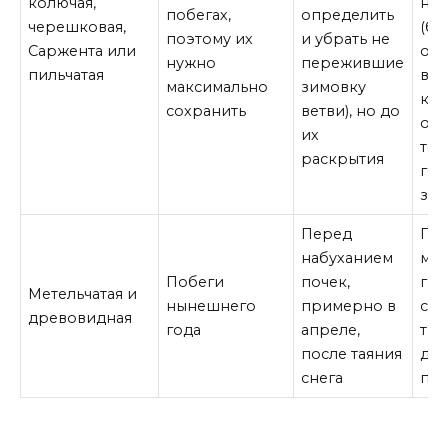
колючая,
не
побегах,
определить
черешковая,
(бо
поэтому их
и убрать не
Саржента или
омо
нужно
пережившие
пильчатая
воз
максимально
зимовку
кар
сохранить
ветви), но до
обр
их
тог
раскрытия
год
зац
Перед
По
набуханием
мет
Побеги
почек,
гор
Метельчатая и
нынешнего
примерно в
сре
древовидная
года
апреле,
тре
после таяния
дре
снега
по 