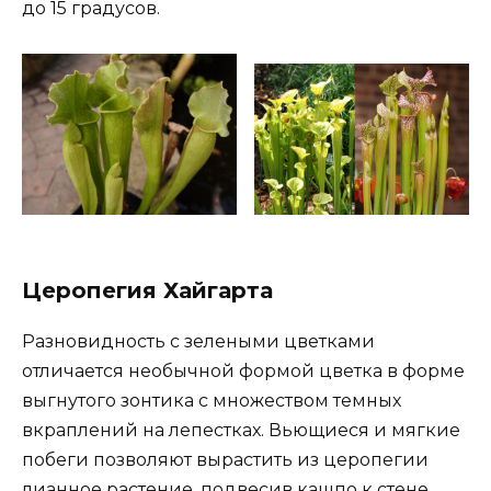
до 15 градусов.
Церопегия Хайгарта
Разновидность с зелеными цветками
отличается необычной формой цветка в форме
выгнутого зонтика с множеством темных
вкраплений на лепестках. Вьющиеся и мягкие
побеги позволяют вырастить из церопегии
лианное растение, подвесив кашпо к стене