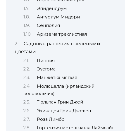
Эпидендрум
Антуриум Мидори
Сенполия
Аризема трехлистная
Садовые растения с зелеными
цветами
Цинния
Эустома
Манжетка мягкая
Молюцелла (ирландский
колокольчик)
Тюльпан Грин Джей
Эхинацея Грин Джевел
Роза Лимбо
Гортензия метельчатая Лаймлайт